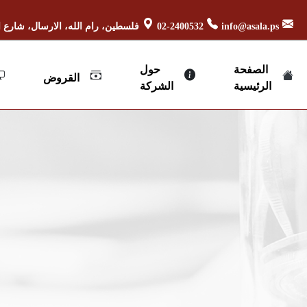
info@asala.ps
02-2400532
فلسطين، رام الله، الارسال، شارع ا
الصفحة
حول
القروض
الرئيسية
الشركة