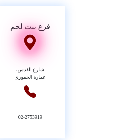
فرع بيت لحم
شارع القدس،
عمارة الحموري
02-2753919