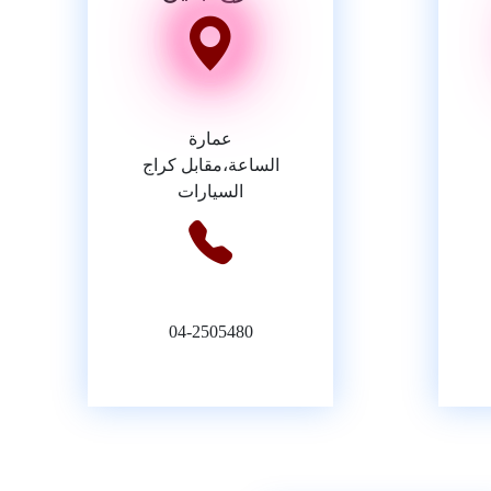
عمارة
الساعة،مقابل كراج
السيارات
04-2505480