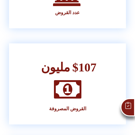
عدد القروض
107
$
مليون
اطلب قرضك
القروض المصروفة