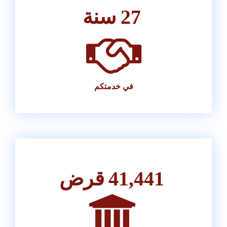
27
سنة
في خدمتكم
41,441
قرض