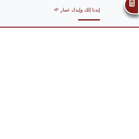
إحسب قرضك
إيدنا إلك وإيدك عمار 🌱